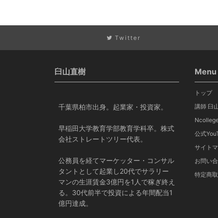
Twitter
臼山直樹
Menu
トップ
千葉県柏市出身。起業家・投資家。
講師 臼
Ncoll
早稲田大学教育学部教育学科卒。株式
公式YouT
会社ストレートツリー代表。
サイトマ
公務員を経てマーケッター・コンサル
お問い合
タントとして起業し20代でサラリー
特定商取
マンの生涯賃金3億円を1人で稼ぎ終え
る。30代前半で投資による年間配当1
億円達成。