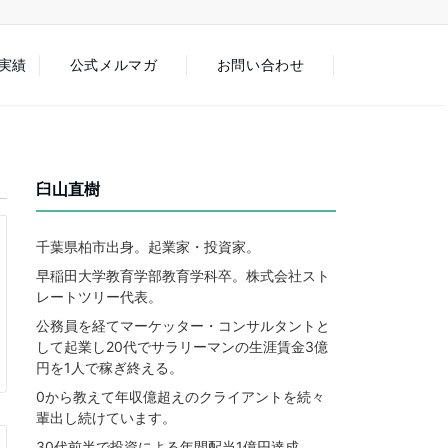
徒実績
公式メルマガ
お問い合わせ
臼山直樹
千葉県柏市出身。起業家・投資家。
早稲田大学教育学部教育学科卒。株式会社スト
レートツリー代表。
公務員を経てマーケッター・コンサルタントと
して起業し20代でサラリーマンの生涯賃金3億
円を1人で稼ぎ終える。
0から教えて年収億超えのクライアントを続々
輩出し続けています。
30代前半で投資による年間配当1億円達成。