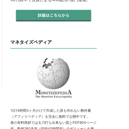
マネタイズペディア
1日14時間3ヶ月かけて作成した誰も作れない教科書
（アフィリペディア）を完全に無料で公開中です。
巷の有料商材では太刀打ち出来ない質とPDF900ページ
超、動画260本超（収録40時間超）のボリュームを兼