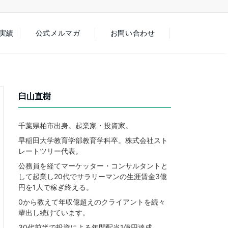
徒実績
公式メルマガ
お問い合わせ
臼山直樹
千葉県柏市出身。起業家・投資家。
早稲田大学教育学部教育学科卒。株式会社スト
レートツリー代表。
公務員を経てマーケッター・コンサルタントと
して起業し20代でサラリーマンの生涯賃金3億
円を1人で稼ぎ終える。
0から教えて年収億超えのクライアントを続々
輩出し続けています。
30代前半で投資による年間配当1億円達成。