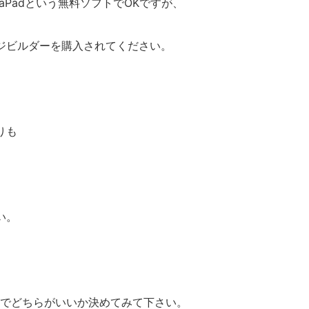
raPadという無料ソフトでOKですが、
ジビルダーを購入されてください。
りも
い。
のでどちらがいいか決めてみて下さい。