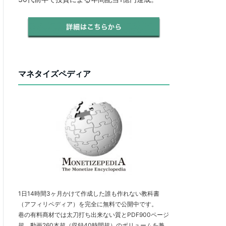
マネタイズペディア
1日14時間3ヶ月かけて作成した誰も作れない教科書
（アフィリペディア）を完全に無料で公開中です。
巷の有料商材では太刀打ち出来ない質とPDF900ページ
超、動画260本超（収録40時間超）のボリュームを兼