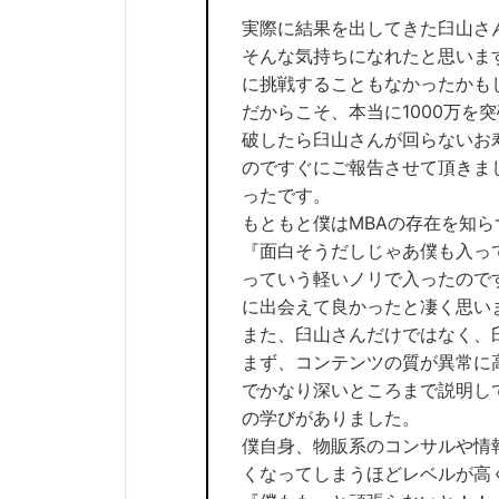
実際に結果を出してきた臼山さ
そんな気持ちになれたと思います
に挑戦することもなかったかも
だからこそ、本当に1000万を
破したら臼山さんが回らないお
のですぐにご報告させて頂きま
ったです。
もともと僕はMBAの存在を知
『面白そうだしじゃあ僕も入っ
っていう軽いノリで入ったので
に出会えて良かったと凄く思い
また、臼山さんだけではなく、
まず、コンテンツの質が異常に
でかなり深いところまで説明し
の学びがありました。
僕自身、物販系のコンサルや情
くなってしまうほどレベルが高