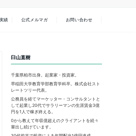
徒実績
公式メルマガ
お問い合わせ
臼山直樹
千葉県柏市出身。起業家・投資家。
早稲田大学教育学部教育学科卒。株式会社スト
レートツリー代表。
公務員を経てマーケッター・コンサルタントと
して起業し20代でサラリーマンの生涯賃金3億
円を1人で稼ぎ終える。
0から教えて年収億超えのクライアントを続々
輩出し続けています。
30代前半で投資による年間配当1億円達成。