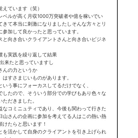
』
覚えています（笑）
ベルが高く月収1000万突破者や億を稼いでい
てきて本当に刺激になりましたしそんな方々とリ
に参加して良かったと思っています。
スと向き合いクライアントさんと向き合いビジネ
僕も実践を繰り返して結果
が出来たと思っていますし
さんの力というか
』はすさまじいものがあります。
という事にフォーカスしてるだけでなく、
でしたので、そういう部分での学びもあり色々な
いただきました。
益なコミニュティであり、今後も関わって行きた
臼山さんの企画に参加を考えてる人はこの熱い熱
頂けたらと思います！
とを活かして自身のクライアントを引き上げられ