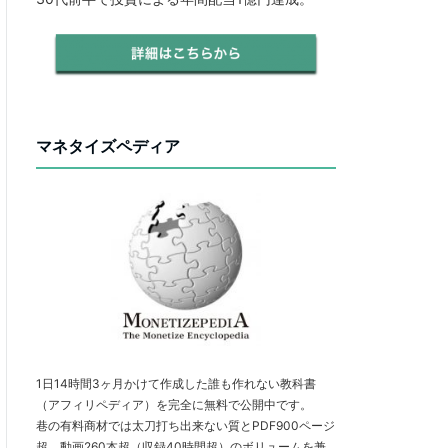
マネタイズペディア
1日14時間3ヶ月かけて作成した誰も作れない教科書
（アフィリペディア）を完全に無料で公開中です。
巷の有料商材では太刀打ち出来ない質とPDF900ページ
超、動画260本超（収録40時間超）のボリュームを兼