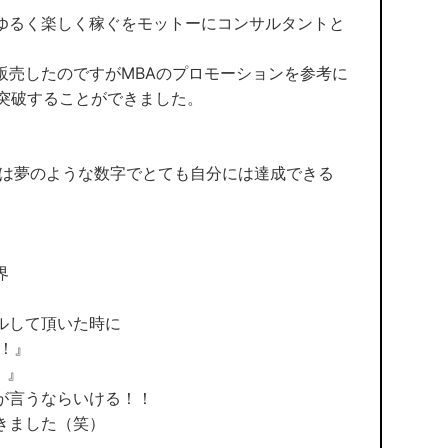
ゆるく楽しく稼ぐをモットーにコンサルタントと
販売したのですがMBAのプロモーションを参考に
を突破することができました。
。
のは夢のような数字でとても自分には達成できる
界
ルして頂いた時に
ね！』
！』
が言うならいける！！
きました（笑）