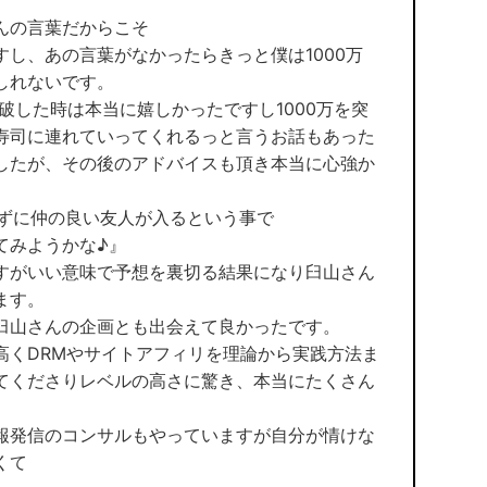
んの言葉だからこそ
し、あの言葉がなかったらきっと僕は1000万
しれないです。
突破した時は本当に嬉しかったですし1000万を突
寿司に連れていってくれるっと言うお話もあった
したが、その後のアドバイスも頂き本当に心強か
らずに仲の良い友人が入るという事で
てみようかな♪』
すがいい意味で予想を裏切る結果になり臼山さん
ます。
臼山さんの企画とも出会えて良かったです。
高くDRMやサイトアフィリを理論から実践方法ま
てくださりレベルの高さに驚き、本当にたくさん
報発信のコンサルもやっていますが自分が情けな
くて