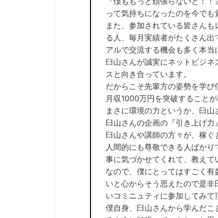
『僕ももっと頑張らないと！！
って気持ちになったのを今でも
また、参加されている皆さんもレ
る人、毎月実績者がたくさん出
アルで交流する機会も多く本当
臼山さんが誠実にネットビジネ
スと向き合っています。
だからこそ先輩方の姿勢を学び
月収1000万円を突破すること
まさに環境の力というか、臼山
臼山さんの企画の『引き上げ力
臼山さんや講師の方々が、稼ぐ
人間的にも尊敬できる人ばかり
事に気づかせてくれて、教えて
なので、僕にとってはすごく有
いと心からそう思えたので是非
いコミニュティに参加してみて
僕自身、臼山さんから学んだこ