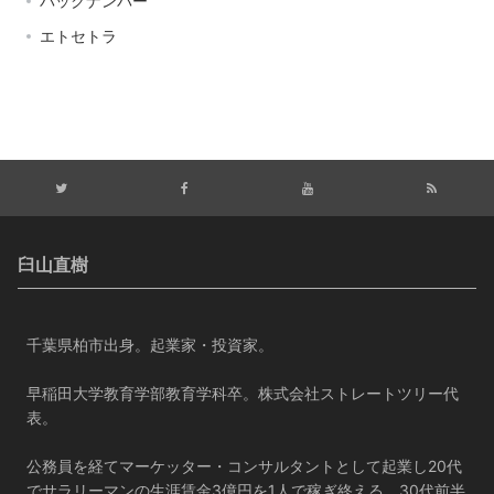
バックナンバー
エトセトラ
臼山直樹
千葉県柏市出身。起業家・投資家。
早稲田大学教育学部教育学科卒。株式会社ストレートツリー代
表。
公務員を経てマーケッター・コンサルタントとして起業し20代
でサラリーマンの生涯賃金3億円を1人で稼ぎ終える。30代前半