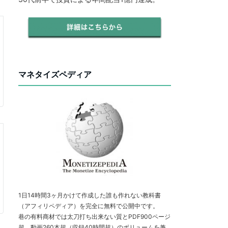
マネタイズペディア
1日14時間3ヶ月かけて作成した誰も作れない教科書
（アフィリペディア）を完全に無料で公開中です。
巷の有料商材では太刀打ち出来ない質とPDF900ページ
超、動画260本超（収録40時間超）のボリュームを兼