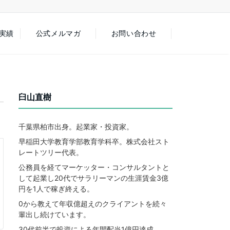
徒実績
公式メルマガ
お問い合わせ
臼山直樹
千葉県柏市出身。起業家・投資家。
早稲田大学教育学部教育学科卒。株式会社スト
レートツリー代表。
公務員を経てマーケッター・コンサルタントと
して起業し20代でサラリーマンの生涯賃金3億
円を1人で稼ぎ終える。
0から教えて年収億超えのクライアントを続々
輩出し続けています。
30代前半で投資による年間配当1億円達成。