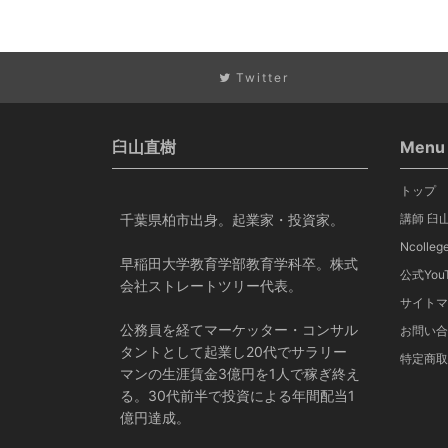
Twitter
臼山直樹
Menu
トップ
千葉県柏市出身。起業家・投資家。
講師 臼
Ncoll
早稲田大学教育学部教育学科卒。株式
公式YouT
会社ストレートツリー代表。
サイトマ
公務員を経てマーケッター・コンサル
お問い合
タントとして起業し20代でサラリー
特定商取
マンの生涯賃金3億円を1人で稼ぎ終え
る。30代前半で投資による年間配当1
億円達成。