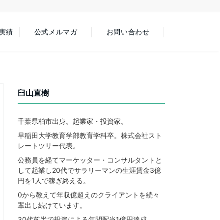
徒実績
公式メルマガ
お問い合わせ
臼山直樹
千葉県柏市出身。起業家・投資家。
早稲田大学教育学部教育学科卒。株式会社スト
レートツリー代表。
公務員を経てマーケッター・コンサルタントと
して起業し20代でサラリーマンの生涯賃金3億
円を1人で稼ぎ終える。
0から教えて年収億超えのクライアントを続々
輩出し続けています。
30代前半で投資による年間配当1億円達成。