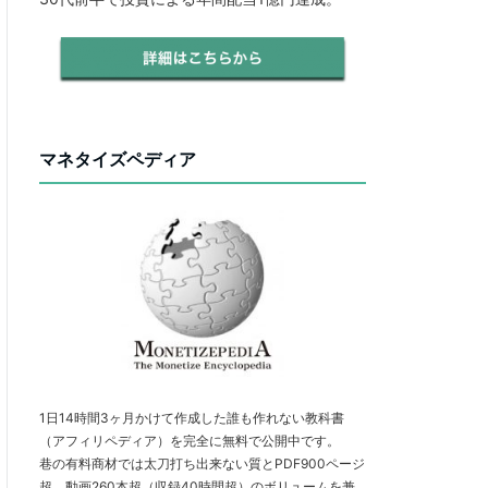
マネタイズペディア
1日14時間3ヶ月かけて作成した誰も作れない教科書
（アフィリペディア）を完全に無料で公開中です。
巷の有料商材では太刀打ち出来ない質とPDF900ページ
超、動画260本超（収録40時間超）のボリュームを兼