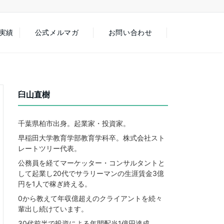
徒実績
公式メルマガ
お問い合わせ
臼山直樹
千葉県柏市出身。起業家・投資家。
早稲田大学教育学部教育学科卒。株式会社スト
レートツリー代表。
公務員を経てマーケッター・コンサルタントと
して起業し20代でサラリーマンの生涯賃金3億
円を1人で稼ぎ終える。
0から教えて年収億超えのクライアントを続々
輩出し続けています。
30代前半で投資による年間配当1億円達成。