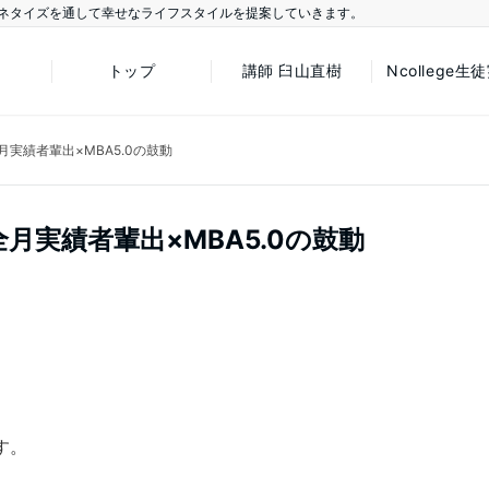
ネタイズを通して幸せなライフスタイルを提案していきます。
トップ
講師 臼山直樹
Ncollege生
月実績者輩出×MBA5.0の鼓動
全月実績者輩出×MBA5.0の鼓動
す。