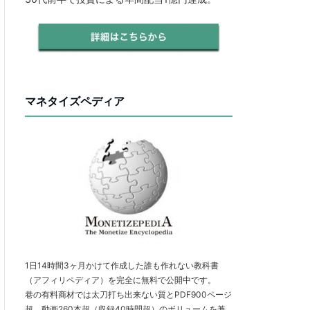
マネタイズペディア
1日14時間3ヶ月かけて作成した誰も作れない教科書
（アフィリペディア）を完全に無料で公開中です。
巷の有料商材では太刀打ち出来ない質とPDF900ページ
超、動画260本超（収録40時間超）のボリュームを兼