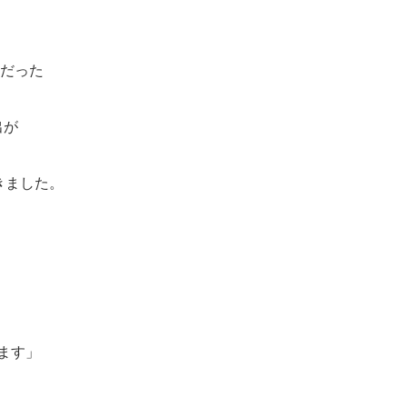
標だった
出が
きました。
ます」