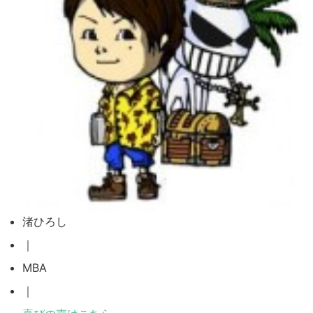
渚ひろし
｜
MBA
｜