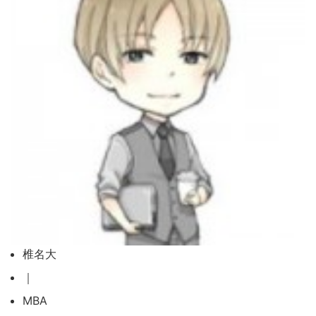
椎名大
｜
MBA