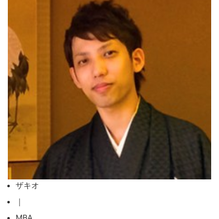
ザキオ
｜
MBA